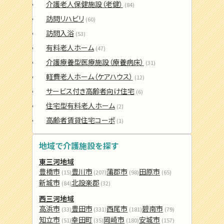
介護老人保健施設（老健）
(84)
訪問リハビリ
(60)
訪問入浴
(53)
有料老人ホーム
(47)
介護療養型医療施設（療養病床）
(31)
軽費老人ホーム（ケアハウス）
(12)
サービス付き高齢者向け住宅
(6)
住宅型有料老人ホーム
(2)
高齢者賃貸住宅コーポ
(1)
地域で介護施設を探す
東三河地域
豊橋市
豊川市
蒲郡市
田原市
(15)
(207)
(98)
(65)
新城市
北設楽郡
(84)
(32)
西三河地域
高浜市
豊田市
西尾市
碧南市
(33)
(331)
(181)
(79)
知立市
幸田町
岡崎市
安城市
(51)
(35)
(180)
(157)