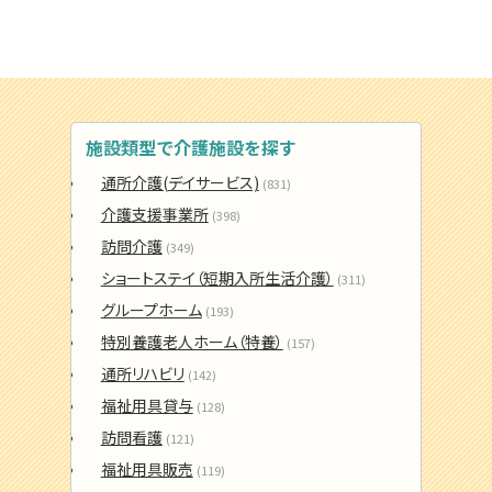
施設類型で介護施設を探す
通所介護(デイサービス)
(831)
介護支援事業所
(398)
訪問介護
(349)
ショートステイ（短期入所生活介護）
(311)
グループホーム
(193)
特別養護老人ホーム（特養）
(157)
通所リハビリ
(142)
福祉用具貸与
(128)
訪問看護
(121)
福祉用具販売
(119)