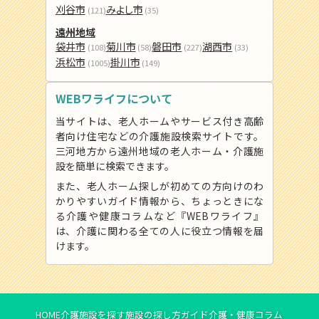
刈谷市
みよし市
(121)
(35)
遠州地域
袋井市
菊川市
磐田市
湖西市
(108)
(58)
(227)
(33)
浜松市
掛川市
(1005)
(149)
WEBワライフについて
当サイトは、老人ホームやサービス付き高齢
者向け住宅などの介護施設検索サイトです。
三河地方から遠州地域の老人ホーム・介護施
設を簡単に検索できます。
また、老人ホーム探しが初めての方向けのわ
かりやすいガイド情報から、ちょっときにな
る介護や健康コラムなど『WEBワライフ』
は、介護に関わる全ての人に役立つ情報を届
けます。
HOME
介護施設を探す
施設の探し方ガイド
介護・健康コラム