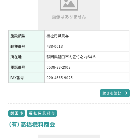
施設類型
福祉用具貸与
郵便番号
438-0013
所在地
静岡県磐田市向笠竹之内６４５
電話番号
0538-38-2903
FAX番号
020-4665-9025
続きを読む
磐田市
福祉用具貸与
（有）高橋機料商会