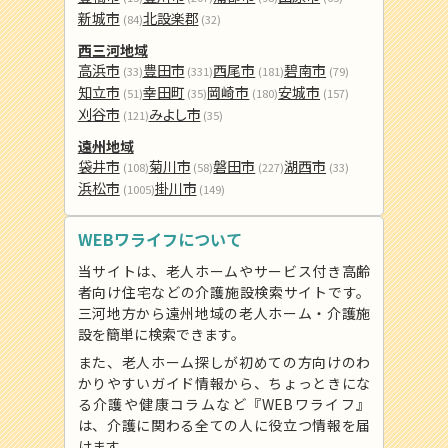
新城市
北設楽郡
(84)
(32)
西三河地域
高浜市
豊田市
西尾市
碧南市
(33)
(331)
(181)
(79)
知立市
幸田町
岡崎市
安城市
(51)
(35)
(180)
(157)
刈谷市
みよし市
(121)
(35)
遠州地域
袋井市
菊川市
磐田市
湖西市
(108)
(58)
(227)
(33)
浜松市
掛川市
(1005)
(149)
WEBワライフについて
当サイトは、老人ホームやサービス付き高齢
者向け住宅などの介護施設検索サイトです。
三河地方から遠州地域の老人ホーム・介護施
設を簡単に検索できます。
また、老人ホーム探しが初めての方向けのわ
かりやすいガイド情報から、ちょっときにな
る介護や健康コラムなど『WEBワライフ』
は、介護に関わる全ての人に役立つ情報を届
けます。