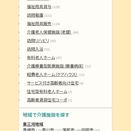
福祉用具貸与
(128)
訪問看護
(121)
福祉用具販売
(119)
介護老人保健施設（老健）
(84)
訪問リハビリ
(60)
訪問入浴
(53)
有料老人ホーム
(47)
介護療養型医療施設（療養病床）
(31)
軽費老人ホーム（ケアハウス）
(12)
サービス付き高齢者向け住宅
(6)
住宅型有料老人ホーム
(2)
高齢者賃貸住宅コーポ
(1)
地域で介護施設を探す
東三河地域
豊橋市
豊川市
蒲郡市
田原市
(15)
(207)
(98)
(65)