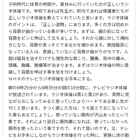
子供時代に体育の時間や、夏休みに行っていたのが正しいラジ
オ体操です。学校であれば先生が。町内であれば保護者たちが
正しいラジオ体操を教えてくれていたと思います。ラジオ体操
のポイントは、「正しい姿勢」にあります。多くの方は初めか
ら背筋が曲がっている事が多いです。まずは、鏡の前に立って
背筋をピンと伸ばして立ちましょう。それから鏡に対して横向
きになり、背筋が真っすぐであるかを確かめます。普段猫背に
なっている人は、意識していないと背筋が曲がりがちです。人
間は猫背を治すだけでも慢性的な肩こり、腰痛、背中の痛み、
頭痛、胸痛、膝痛等が治まります。まずはラジオ体操の時に意
識して背筋を伸ばす事を気を付けましょう。
ＮＨＫのテレビラジオ体操をお手本にする。
朝の6時25分から6時35分の間の10分間に、テレビラジオ体操
が放送されています。ラジオ体操は第1と第2があり、実際に見
ながらおこなってみると思っていたよりハードである事に気が
付くと思います。きつく感じた方は、うろ覚えでおこなってい
た事もあるでしょうし、使っていない筋肉が沢山あったという
事です。それにより翌日に筋肉痛になれば、使っていなかった
筋肉を使ったという事ですので、それで良いのです。又、テレ
ビをお手本にしながらラジオ体操を行った時に、家族に体の動