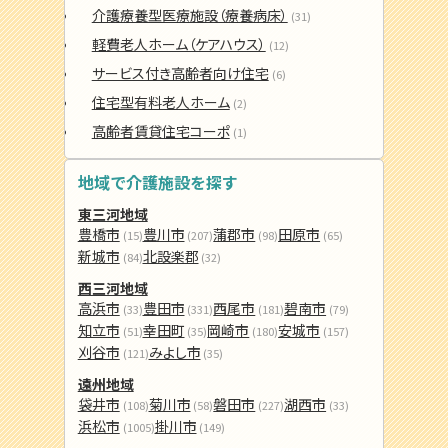
介護療養型医療施設（療養病床）
(31)
軽費老人ホーム（ケアハウス）
(12)
サービス付き高齢者向け住宅
(6)
住宅型有料老人ホーム
(2)
高齢者賃貸住宅コーポ
(1)
地域で介護施設を探す
東三河地域
豊橋市
豊川市
蒲郡市
田原市
(15)
(207)
(98)
(65)
新城市
北設楽郡
(84)
(32)
西三河地域
高浜市
豊田市
西尾市
碧南市
(33)
(331)
(181)
(79)
知立市
幸田町
岡崎市
安城市
(51)
(35)
(180)
(157)
刈谷市
みよし市
(121)
(35)
遠州地域
袋井市
菊川市
磐田市
湖西市
(108)
(58)
(227)
(33)
浜松市
掛川市
(1005)
(149)