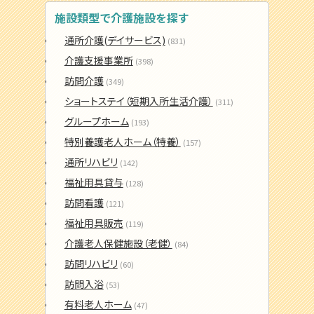
施設類型で介護施設を探す
通所介護(デイサービス)
(831)
介護支援事業所
(398)
訪問介護
(349)
ショートステイ（短期入所生活介護）
(311)
グループホーム
(193)
特別養護老人ホーム（特養）
(157)
通所リハビリ
(142)
福祉用具貸与
(128)
訪問看護
(121)
福祉用具販売
(119)
介護老人保健施設（老健）
(84)
訪問リハビリ
(60)
訪問入浴
(53)
有料老人ホーム
(47)